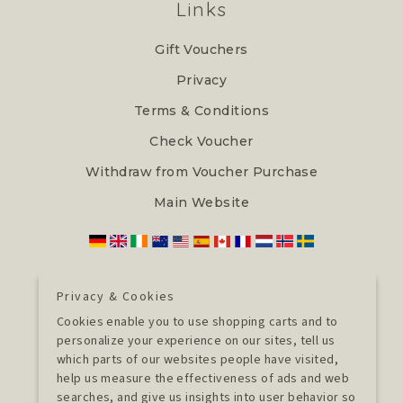
Links
Gift Vouchers
Privacy
Terms & Conditions
Check Voucher
Withdraw from Voucher Purchase
Main Website
Contact Us
Privacy & Cookies
Cookies enable you to use shopping carts and to
Hotel Hirschen, Breisgauer Straße 47,
personalize your experience on our sites, tell us
Freiburg im Breisgau, Germany, 79110
which parts of our websites people have visited,
help us measure the effectiveness of ads and web
searches, and give us insights into user behavior so